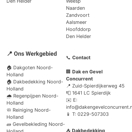
Den Helder
Weesp
Naarden
Zandvoort
Aalsmeer
Hoofddorp
Den Helder
📍 Ons Werkgebied
📞
Contact
🏠
Dakgoten Noord-
🏢
Dak en Gevel
Holland
Concurrent
🏠
Dakbedekking Noord-
📍 Zuid-Spierdijkerweg 45
Holland
📮 1641 LC Spierdijk
🌧️
Regenpijpen Noord-
✉️ E:
Holland
info@dakengevelconcurrent.n
🧼
Reiniging Noord-
📱 T: 0229-507303
Holland
🧱
Gevelbekleding Noord-
⛺
Dakbedekking
Holland