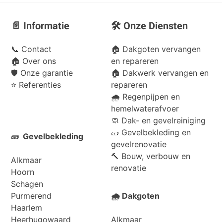
📄 Informatie
🛠️ Onze Diensten
📞
Contact
🏠 Dakgoten vervangen
🏠
Over ons
en repareren
🛡️
Onze garantie
🏠 Dakwerk vervangen en
⭐
Referenties
repareren
🌧️ Regenpijpen en
hemelwaterafvoer
🧼 Dak- en gevelreiniging
🧱 Gevelbekleding en
🧱 Gevelbekleding
gevelrenovatie
🔨 Bouw, verbouw en
Alkmaar
renovatie
Hoorn
Schagen
Purmerend
🌧️ Dakgoten
Haarlem
Heerhugowaard
Alkmaar