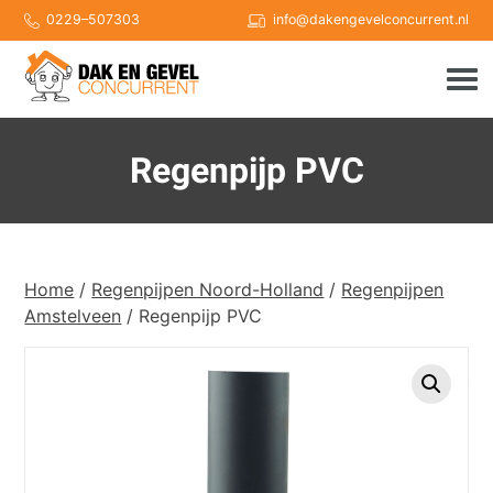
Skip
0229–507303
info@dakengevelconcurrent.nl
to
content
Regenpijp PVC
Home
/
Regenpijpen Noord-Holland
/
Regenpijpen
Amstelveen
/ Regenpijp PVC