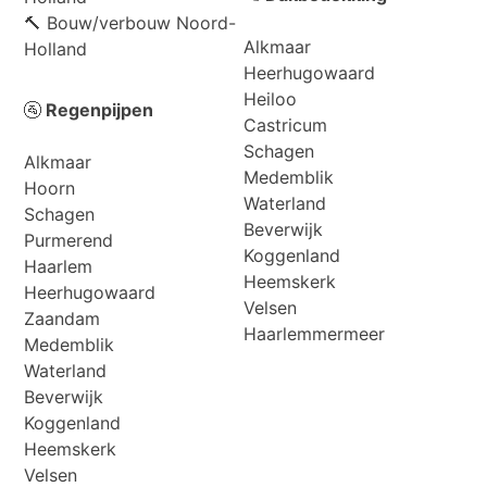
🔨
Bouw/verbouw Noord-
Alkmaar
Holland
Heerhugowaard
Heiloo
🚰
Regenpijpen
Castricum
Schagen
Alkmaar
Medemblik
Hoorn
Waterland
Schagen
Beverwijk
Purmerend
Koggenland
Haarlem
Heemskerk
Heerhugowaard
Velsen
Zaandam
Haarlemmermeer
Medemblik
Waterland
Beverwijk
Koggenland
Heemskerk
Velsen