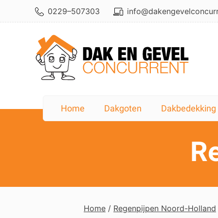
Skip
0229–507303
info@dakengevelconcurr
to
content
★★
"Prima mannen, toen er t
Home
Dakgoten
Dakbedekking
R
Home
/
Regenpijpen Noord-Holland