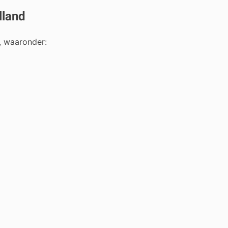
lland
d, waaronder: