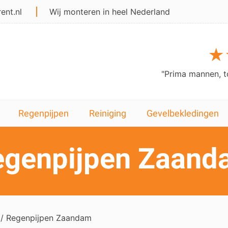
ent.nl
Wij monteren in heel Nederland
★★
★
och nog kleine..."
"Dak en Gevelconc
Regenpijpen
Reiniging
Gevelbekledingen
egenpijpen Zaand
/ Regenpijpen Zaandam