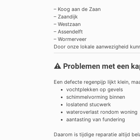
–
Koog aan de Zaan
–
Zaandijk
–
Westzaan
–
Assendelft
–
Wormerveer
Door onze lokale aanwezigheid kunnen
⚠️ Problemen met een ka
Een defecte regenpijp lijkt klein, m
vochtplekken op gevels
schimmelvorming binnen
loslatend stucwerk
wateroverlast rondom woning
aantasting van fundering
Daarom is tijdige reparatie altijd b