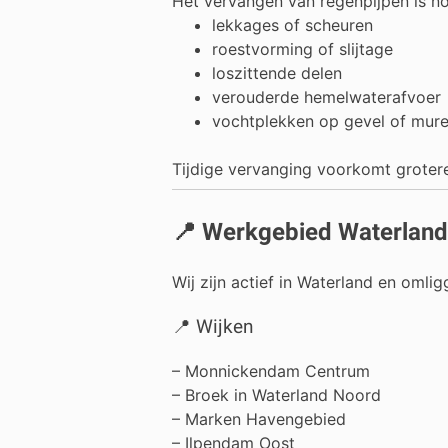
Het vervangen van regenpijpen is noo
lekkages of scheuren
roestvorming of slijtage
loszittende delen
verouderde hemelwaterafvoer
vochtplekken op gevel of mur
Tijdige vervanging voorkomt groter
📍 Werkgebied Waterlan
Wij zijn actief in Waterland en omli
📍 Wijken
– Monnickendam Centrum
– Broek in Waterland Noord
– Marken Havengebied
– Ilpendam Oost