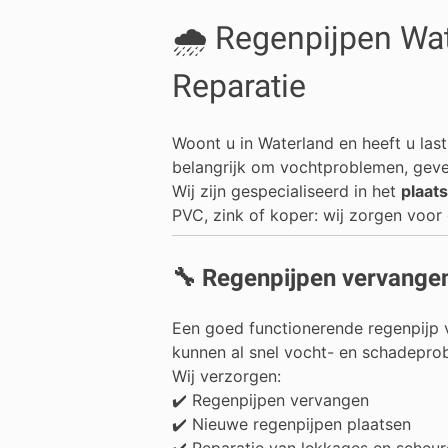
🌧️ Regenpijpen Wa
Reparatie
Woont u in
Waterland
en heeft u las
belangrijk om vochtproblemen, gev
Wij zijn gespecialiseerd in het
plaat
PVC, zink of koper: wij zorgen voor
🔧 Regenpijpen vervangen
Een goed functionerende regenpijp v
kunnen al snel vocht- en schadepro
Wij verzorgen:
✔️ Regenpijpen vervangen
✔️ Nieuwe regenpijpen plaatsen
✔️ Reparatie van lekkages en scheu