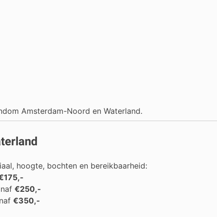
o rondom Amsterdam-Noord en Waterland.
terland
iaal, hoogte, bochten en bereikbaarheid:
€175,-
anaf
€250,-
anaf
€350,-