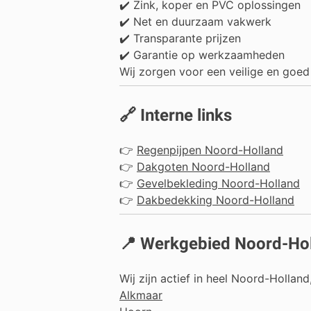
✔️ Zink, koper en PVC oplossingen
✔️ Net en duurzaam vakwerk
✔️ Transparante prijzen
✔️ Garantie op werkzaamheden
Wij zorgen voor een veilige en goe
🔗 Interne links
👉
Regenpijpen Noord-Holland
👉
Dakgoten Noord-Holland
👉
Gevelbekleding Noord-Holland
👉
Dakbedekking Noord-Holland
📍 Werkgebied Noord-Ho
Wij zijn actief in heel Noord-Hollan
Alkmaar