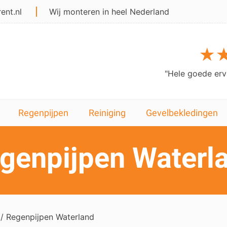
ent.nl
Wij monteren in heel Nederland
★★★★★
de ervaring het zijn zeer vri..."
"He
Regenpijpen
Reiniging
Gevelbekledingen
genpijpen Waterl
/ Regenpijpen Waterland