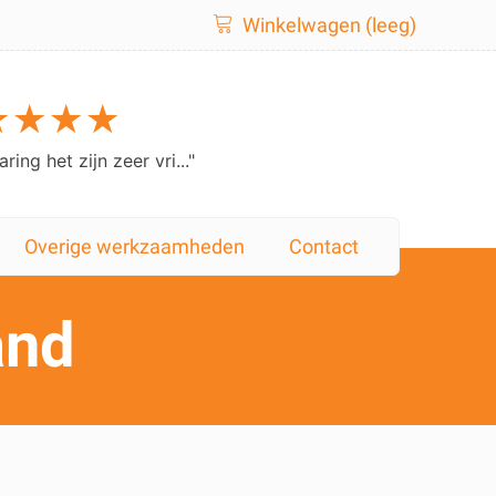
Winkelwagen (leeg)
★★★★
t geleverde werk is zonder meer pri..."
Overige werkzaamheden
Contact
and