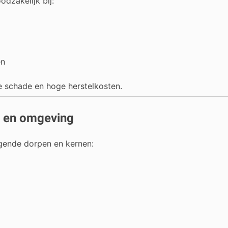
dzakelijk bij:
en
e schade en hoge herstelkosten.
d en omgeving
ggende dorpen en kernen: