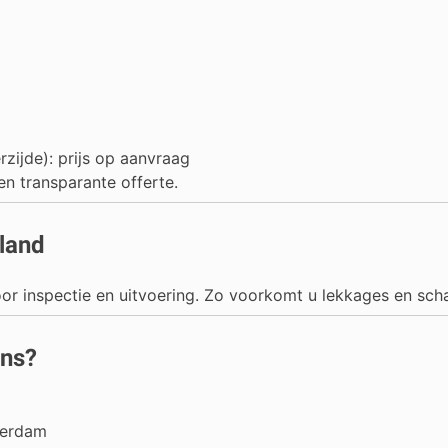
zijde): prijs op aanvraag
en transparante offerte.
rland
r inspectie en uitvoering. Zo voorkomt u lekkages en sch
ons?
terdam