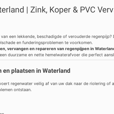
terland | Zink, Koper & PVC Ver
t van een lekkende, beschadigde of verouderde regenpijp? D
elschade en funderingsproblemen te voorkomen.
sen, vervangen en repareren van regenpijpen in Waterla
 een duurzame en nette hemelwaterafvoer die perfect aans
 en plaatsen in Waterland
oert regenwater veilig af van uw dak naar de riolering of a
blemen ontstaan.
ren