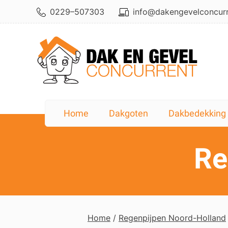
Skip
0229–507303
info@dakengevelconcurr
to
content
★★★★
 prettig in de omgang...."
"Hele goe
Home
Dakgoten
Dakbedekking
Re
Home
/
Regenpijpen Noord-Holland