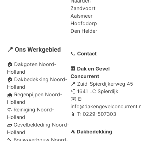
Naarden
Zandvoort
Aalsmeer
Hoofddorp
Den Helder
📍 Ons Werkgebied
📞
Contact
🏠
Dakgoten Noord-
🏢
Dak en Gevel
Holland
Concurrent
🏠
Dakbedekking Noord-
📍 Zuid-Spierdijkerweg 45
Holland
📮 1641 LC Spierdijk
🌧️
Regenpijpen Noord-
✉️ E:
Holland
info@dakengevelconcurrent.n
🧼
Reiniging Noord-
📱 T: 0229-507303
Holland
🧱
Gevelbekleding Noord-
⛺
Dakbedekking
Holland
🔨
Bouw/verbouw Noord-