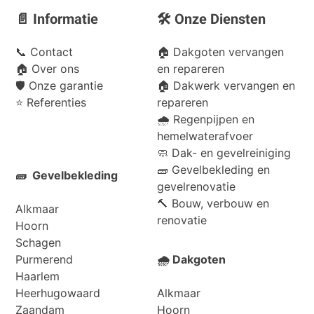
📄 Informatie
🛠️ Onze Diensten
📞
Contact
🏠 Dakgoten vervangen
🏠
Over ons
en repareren
🛡️
Onze garantie
🏠 Dakwerk vervangen en
⭐
Referenties
repareren
🌧️ Regenpijpen en
hemelwaterafvoer
🧼 Dak- en gevelreiniging
🧱 Gevelbekleding en
🧱 Gevelbekleding
gevelrenovatie
🔨 Bouw, verbouw en
Alkmaar
renovatie
Hoorn
Schagen
Purmerend
🌧️ Dakgoten
Haarlem
Heerhugowaard
Alkmaar
Zaandam
Hoorn