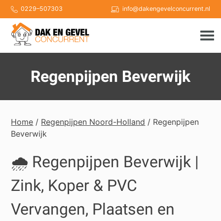
Skip
0229–507303
info@dakengevelconcurrent.nl
to
content
Regenpijpen Beverwijk
Home
/
Regenpijpen Noord-Holland
/ Regenpijpen
Beverwijk
🌧️ Regenpijpen Beverwijk |
Zink, Koper & PVC
Vervangen, Plaatsen en