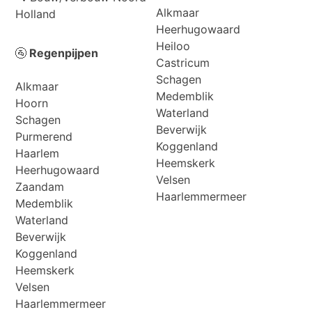
Alkmaar
Holland
Heerhugowaard
Heiloo
🚰
Regenpijpen
Castricum
Schagen
Alkmaar
Medemblik
Hoorn
Waterland
Schagen
Beverwijk
Purmerend
Koggenland
Haarlem
Heemskerk
Heerhugowaard
Velsen
Zaandam
Haarlemmermeer
Medemblik
Waterland
Beverwijk
Koggenland
Heemskerk
Velsen
Haarlemmermeer