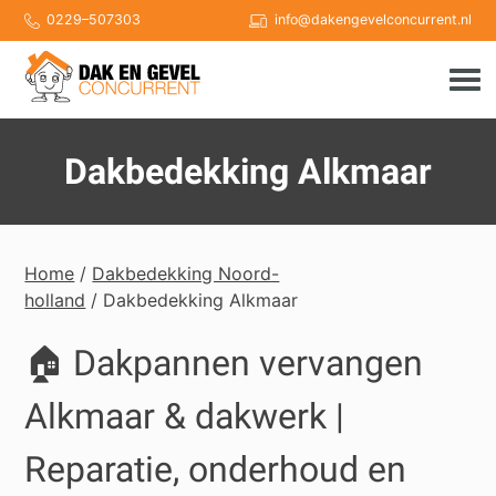
Skip
0229–507303
info@dakengevelconcurrent.nl
to
content
Dakbedekking Alkmaar
Home
/
Dakbedekking Noord-
holland
/ Dakbedekking Alkmaar
🏠 Dakpannen vervangen
Alkmaar & dakwerk |
Reparatie, onderhoud en