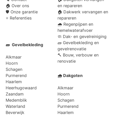
🏠
Over ons
en repareren
🛡️
Onze garantie
🏠 Dakwerk vervangen en
⭐
Referenties
repareren
🌧️ Regenpijpen en
hemelwaterafvoer
🧼 Dak- en gevelreiniging
🧱 Gevelbekleding en
🧱 Gevelbekleding
gevelrenovatie
🔨 Bouw, verbouw en
Alkmaar
renovatie
Hoorn
Schagen
Purmerend
🌧️ Dakgoten
Haarlem
Heerhugowaard
Alkmaar
Zaandam
Hoorn
Medemblik
Schagen
Waterland
Purmerend
Beverwijk
Haarlem