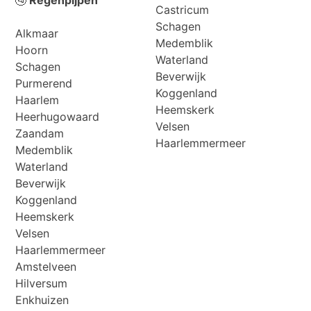
🚰
Regenpijpen
Castricum
Schagen
Alkmaar
Medemblik
Hoorn
Waterland
Schagen
Beverwijk
Purmerend
Koggenland
Haarlem
Heemskerk
Heerhugowaard
Velsen
Zaandam
Haarlemmermeer
Medemblik
Waterland
Beverwijk
Koggenland
Heemskerk
Velsen
Haarlemmermeer
Amstelveen
Hilversum
Enkhuizen