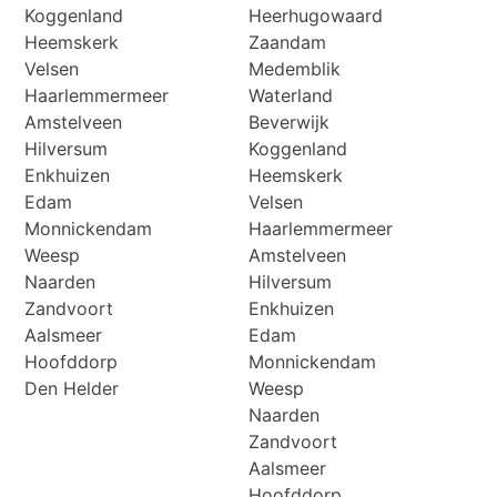
Koggenland
Heerhugowaard
Heemskerk
Zaandam
Velsen
Medemblik
Haarlemmermeer
Waterland
Amstelveen
Beverwijk
Hilversum
Koggenland
Enkhuizen
Heemskerk
Edam
Velsen
Monnickendam
Haarlemmermeer
Weesp
Amstelveen
Naarden
Hilversum
Zandvoort
Enkhuizen
Aalsmeer
Edam
Hoofddorp
Monnickendam
Den Helder
Weesp
Naarden
Zandvoort
Aalsmeer
Hoofddorp