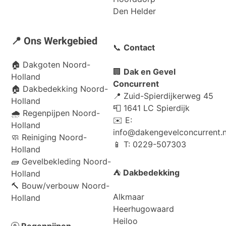
Den Helder
📍 Ons Werkgebied
📞
Contact
🏠
Dakgoten Noord-
🏢
Dak en Gevel
Holland
Concurrent
🏠
Dakbedekking Noord-
📍 Zuid-Spierdijkerweg 45
Holland
📮 1641 LC Spierdijk
🌧️
Regenpijpen Noord-
✉️ E:
Holland
info@dakengevelconcurrent.n
🧼
Reiniging Noord-
📱 T: 0229-507303
Holland
🧱
Gevelbekleding Noord-
⛺
Dakbedekking
Holland
🔨
Bouw/verbouw Noord-
Alkmaar
Holland
Heerhugowaard
Heiloo