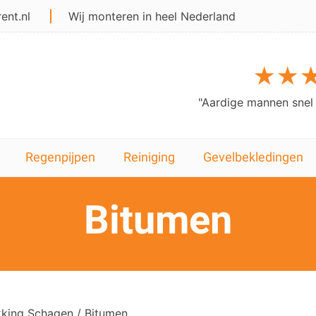
ent.nl
Wij monteren in heel Nederland
★★
★
 goed. Bedankt..."
"Prima mannen, to
Regenpijpen
Reiniging
Gevelbekledingen
Bitumen
king Schagen
/ Bitumen