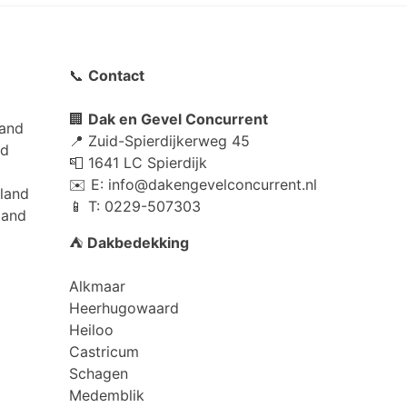
📞
Contact
🏢
Dak en Gevel Concurrent
and
📍 Zuid-Spierdijkerweg 45
nd
📮 1641 LC Spierdijk
✉️ E:
info@dakengevelconcurrent.nl
land
📱 T: 0229-507303
land
⛺
Dakbedekking
Alkmaar
Heerhugowaard
Heiloo
Castricum
Schagen
Medemblik