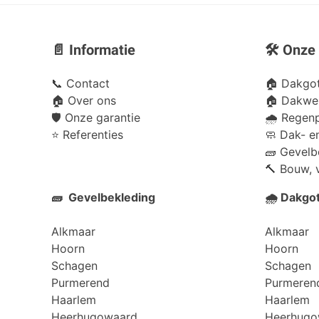
📄 Informatie
🛠️ Onze
📞
Contact
🏠 Dakgot
🏠
Over ons
🏠 Dakwer
🛡️
Onze garantie
🌧️ Regen
⭐
Referenties
🧼 Dak- e
🧱 Gevelb
🔨 Bouw, 
🧱 Gevelbekleding
🌧️ Dakgo
Alkmaar
Alkmaar
Hoorn
Hoorn
Schagen
Schagen
Purmerend
Purmeren
Haarlem
Haarlem
Heerhugowaard
Heerhugo