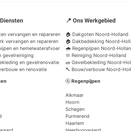
 Diensten
📍 Ons Werkgebied
en vervangen en repareren
🏠
Dakgoten Noord-Holland
k vervangen en repareren
🏠
Dakbedekking Noord-Holl
pijpen en hemelwaterafvoer
🌧️
Regenpijpen Noord-Holla
n gevelreiniging
🧼
Reiniging Noord-Holland
ekleding en gevelrenovatie
🧱
Gevelbekleding Noord-Hol
verbouw en renovatie
🔨
Bouw/verbouw Noord-Hol
ten
🚰
Regenpijpen
Alkmaar
Hoorn
Schagen
d
Purmerend
Haarlem
waard
Heerhugowaard