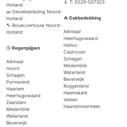
📱 T: 0229-507303
Holland
🧱
Gevelbekleding Noord-
⛺
Dakbedekking
Holland
🔨
Bouw/verbouw Noord-
Alkmaar
Holland
Heerhugowaard
Heiloo
🚰
Regenpijpen
Castricum
Schagen
Alkmaar
Medemblik
Hoorn
Waterland
Schagen
Beverwijk
Purmerend
Koggenland
Haarlem
Heemskerk
Heerhugowaard
Velsen
Zaandam
Haarlemmermeer
Medemblik
Waterland
Beverwijk