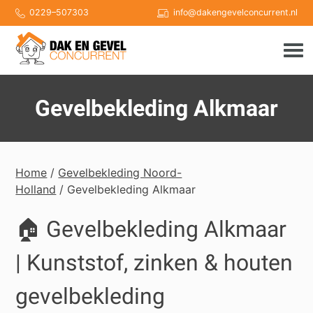
Skip
0229–507303
info@dakengevelconcurrent.nl
to
content
Gevelbekleding Alkmaar
Home
/
Gevelbekleding Noord-
Holland
/ Gevelbekleding Alkmaar
🏠 Gevelbekleding Alkmaar
| Kunststof, zinken & houten
gevelbekleding