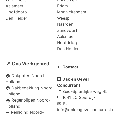
Aalsmeer
Edam
Hoofddorp
Monnickendam
Den Helder
Weesp
Naarden
Zandvoort
Aalsmeer
Hoofddorp
Den Helder
📍 Ons Werkgebied
📞
Contact
🏠
Dakgoten Noord-
🏢
Dak en Gevel
Holland
Concurrent
🏠
Dakbedekking Noord-
📍 Zuid-Spierdijkerweg 45
Holland
📮 1641 LC Spierdijk
🌧️
Regenpijpen Noord-
✉️ E:
Holland
info@dakengevelconcurrent.n
🧼
Reiniging Noord-