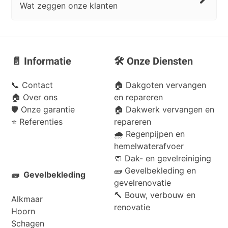
Wat zeggen onze klanten
📄 Informatie
🛠️ Onze Diensten
📞
Contact
🏠 Dakgoten vervangen
🏠
Over ons
en repareren
🛡️
Onze garantie
🏠 Dakwerk vervangen en
⭐
Referenties
repareren
🌧️ Regenpijpen en
hemelwaterafvoer
🧼 Dak- en gevelreiniging
🧱 Gevelbekleding en
🧱 Gevelbekleding
gevelrenovatie
🔨 Bouw, verbouw en
Alkmaar
renovatie
Hoorn
Schagen