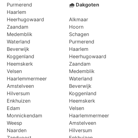
Purmerend
🌧️ Dakgoten
Haarlem
Heerhugowaard
Alkmaar
Zaandam
Hoorn
Medemblik
Schagen
Waterland
Purmerend
Beverwijk
Haarlem
Koggenland
Heerhugowaard
Heemskerk
Zaandam
Velsen
Medemblik
Haarlemmermeer
Waterland
Amstelveen
Beverwijk
Hilversum
Koggenland
Enkhuizen
Heemskerk
Edam
Velsen
Monnickendam
Haarlemmermeer
Weesp
Amstelveen
Naarden
Hilversum
Zandvoort
Enkhuizen