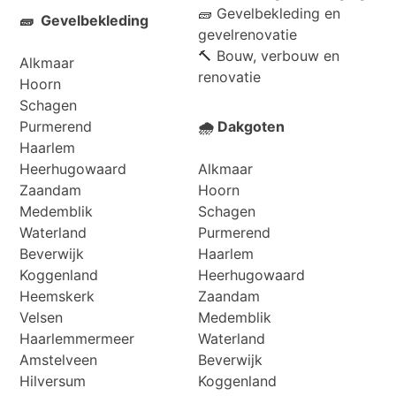
🧱 Gevelbekleding en
🧱 Gevelbekleding
gevelrenovatie
🔨 Bouw, verbouw en
Alkmaar
renovatie
Hoorn
Schagen
Purmerend
🌧️ Dakgoten
Haarlem
Heerhugowaard
Alkmaar
Zaandam
Hoorn
Medemblik
Schagen
Waterland
Purmerend
Beverwijk
Haarlem
Koggenland
Heerhugowaard
Heemskerk
Zaandam
Velsen
Medemblik
Haarlemmermeer
Waterland
Amstelveen
Beverwijk
Hilversum
Koggenland