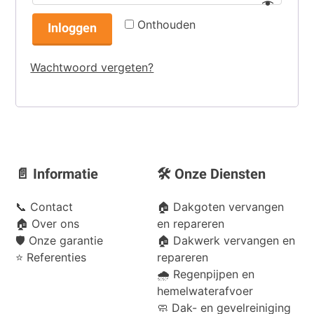
Onthouden
Inloggen
Wachtwoord vergeten?
📄 Informatie
🛠️ Onze Diensten
📞
Contact
🏠 Dakgoten vervangen
🏠
Over ons
en repareren
🛡️
Onze garantie
🏠 Dakwerk vervangen en
⭐
Referenties
repareren
🌧️ Regenpijpen en
hemelwaterafvoer
🧼 Dak- en gevelreiniging