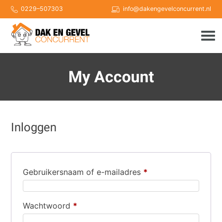
Skip
0229–507303
info@dakengevelconcurrent.nl
to
content
My Account
Inloggen
Vereist
Gebruikersnaam of e-mailadres
*
Vereist
Wachtwoord
*