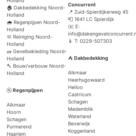
Holland
Concurrent
🏠
Dakbedekking Noord-
📍 Zuid-Spierdijkerweg 45
Holland
📮 1641 LC Spierdijk
🌧️
Regenpijpen Noord-
✉️ E:
Holland
info@dakengevelconcurrent.n
🧼
Reiniging Noord-
📱 T: 0229-507303
Holland
🧱
Gevelbekleding Noord-
⛺
Dakbedekking
Holland
🔨
Bouw/verbouw Noord-
Alkmaar
Holland
Heerhugowaard
Heiloo
🚰
Regenpijpen
Castricum
Schagen
Alkmaar
Medemblik
Hoorn
Waterland
Schagen
Beverwijk
Purmerend
Koggenland
Haarlem