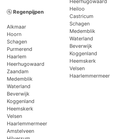
Heerhugowaard
Heiloo
🚰
Regenpijpen
Castricum
Schagen
Alkmaar
Medemblik
Hoorn
Waterland
Schagen
Beverwijk
Purmerend
Koggenland
Haarlem
Heemskerk
Heerhugowaard
Velsen
Zaandam
Haarlemmermeer
Medemblik
Waterland
Beverwijk
Koggenland
Heemskerk
Velsen
Haarlemmermeer
Amstelveen
Hilversum