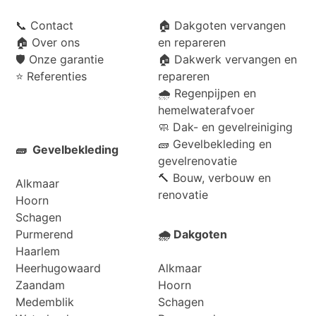
📞
Contact
🏠 Dakgoten vervangen
🏠
Over ons
en repareren
🛡️
Onze garantie
🏠 Dakwerk vervangen en
⭐
Referenties
repareren
🌧️ Regenpijpen en
hemelwaterafvoer
🧼 Dak- en gevelreiniging
🧱 Gevelbekleding en
🧱 Gevelbekleding
gevelrenovatie
🔨 Bouw, verbouw en
Alkmaar
renovatie
Hoorn
Schagen
Purmerend
🌧️ Dakgoten
Haarlem
Heerhugowaard
Alkmaar
Zaandam
Hoorn
Medemblik
Schagen