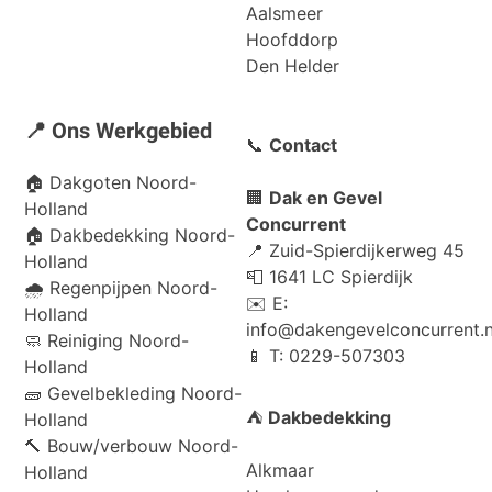
Aalsmeer
Hoofddorp
Den Helder
📍 Ons Werkgebied
📞
Contact
🏠
Dakgoten Noord-
🏢
Dak en Gevel
Holland
Concurrent
🏠
Dakbedekking Noord-
📍 Zuid-Spierdijkerweg 45
Holland
📮 1641 LC Spierdijk
🌧️
Regenpijpen Noord-
✉️ E:
Holland
info@dakengevelconcurrent.n
🧼
Reiniging Noord-
📱 T: 0229-507303
Holland
🧱
Gevelbekleding Noord-
⛺
Dakbedekking
Holland
🔨
Bouw/verbouw Noord-
Alkmaar
Holland