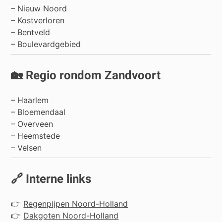
– Nieuw Noord
– Kostverloren
– Bentveld
– Boulevardgebied
🏡 Regio rondom Zandvoort
–
Haarlem
–
Bloemendaal
–
Overveen
–
Heemstede
–
Velsen
🔗 Interne links
👉
Regenpijpen Noord-Holland
👉
Dakgoten Noord-Holland