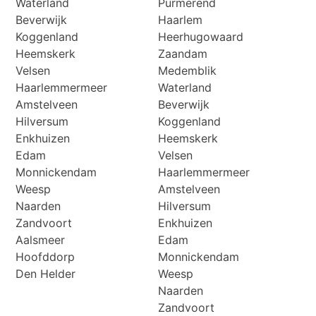
Waterland
Purmerend
Beverwijk
Haarlem
Koggenland
Heerhugowaard
Heemskerk
Zaandam
Velsen
Medemblik
Haarlemmermeer
Waterland
Amstelveen
Beverwijk
Hilversum
Koggenland
Enkhuizen
Heemskerk
Edam
Velsen
Monnickendam
Haarlemmermeer
Weesp
Amstelveen
Naarden
Hilversum
Zandvoort
Enkhuizen
Aalsmeer
Edam
Hoofddorp
Monnickendam
Den Helder
Weesp
Naarden
Zandvoort