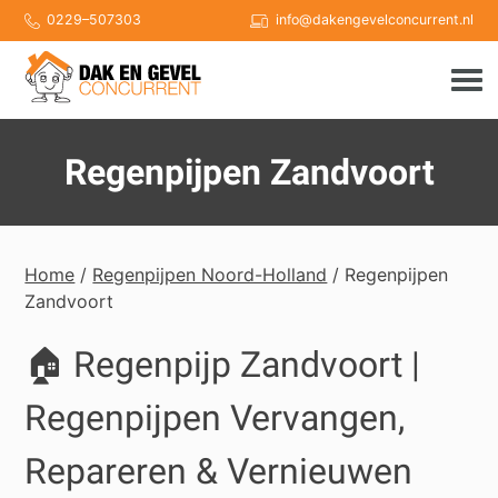
Skip
0229–507303
info@dakengevelconcurrent.nl
to
content
Regenpijpen Zandvoort
Home
/
Regenpijpen Noord-Holland
/ Regenpijpen
Zandvoort
🏠 Regenpijp Zandvoort |
Regenpijpen Vervangen,
Repareren & Vernieuwen