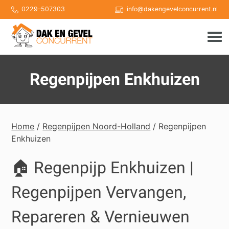
Skip
0229–507303
info@dakengevelconcurrent.nl
to
content
Regenpijpen Enkhuizen
Home
/
Regenpijpen Noord-Holland
/ Regenpijpen
Enkhuizen
🏠 Regenpijp Enkhuizen |
Regenpijpen Vervangen,
Repareren & Vernieuwen