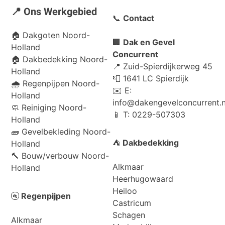
📍 Ons Werkgebied
📞
Contact
🏠
Dakgoten Noord-
🏢
Dak en Gevel
Holland
Concurrent
🏠
Dakbedekking Noord-
📍 Zuid-Spierdijkerweg 45
Holland
📮 1641 LC Spierdijk
🌧️
Regenpijpen Noord-
✉️ E:
Holland
info@dakengevelconcurrent.n
🧼
Reiniging Noord-
📱 T: 0229-507303
Holland
🧱
Gevelbekleding Noord-
⛺
Dakbedekking
Holland
🔨
Bouw/verbouw Noord-
Alkmaar
Holland
Heerhugowaard
Heiloo
🚰
Regenpijpen
Castricum
Schagen
Alkmaar