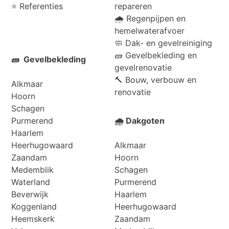
⭐
Referenties
repareren
🌧️ Regenpijpen en
hemelwaterafvoer
🧼 Dak- en gevelreiniging
🧱 Gevelbekleding en
🧱 Gevelbekleding
gevelrenovatie
🔨 Bouw, verbouw en
Alkmaar
renovatie
Hoorn
Schagen
Purmerend
🌧️ Dakgoten
Haarlem
Heerhugowaard
Alkmaar
Zaandam
Hoorn
Medemblik
Schagen
Waterland
Purmerend
Beverwijk
Haarlem
Koggenland
Heerhugowaard
Heemskerk
Zaandam