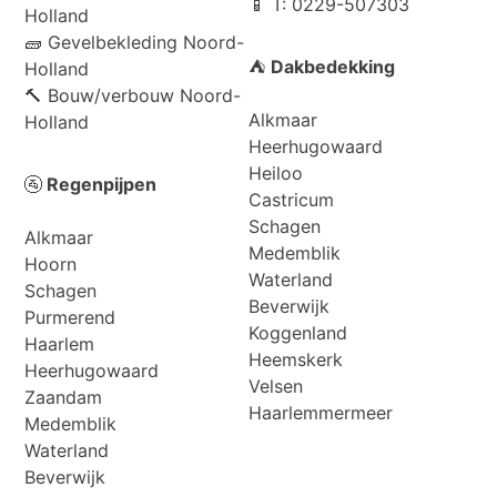
📱 T: 0229-507303
Holland
🧱
Gevelbekleding Noord-
⛺
Dakbedekking
Holland
🔨
Bouw/verbouw Noord-
Alkmaar
Holland
Heerhugowaard
Heiloo
🚰
Regenpijpen
Castricum
Schagen
Alkmaar
Medemblik
Hoorn
Waterland
Schagen
Beverwijk
Purmerend
Koggenland
Haarlem
Heemskerk
Heerhugowaard
Velsen
Zaandam
Haarlemmermeer
Medemblik
Waterland
Beverwijk