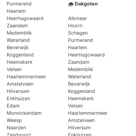
Purmerend
🌧️ Dakgoten
Haarlem
Heerhugowaard
Alkmaar
Zaandam
Hoorn
Medemblik
Schagen
Waterland
Purmerend
Beverwijk
Haarlem
Koggenland
Heerhugowaard
Heemskerk
Zaandam
Velsen
Medemblik
Haarlemmermeer
Waterland
Amstelveen
Beverwijk
Hilversum
Koggenland
Enkhuizen
Heemskerk
Edam
Velsen
Monnickendam
Haarlemmermeer
Weesp
Amstelveen
Naarden
Hilversum
Zandvoort
Enkhuizen