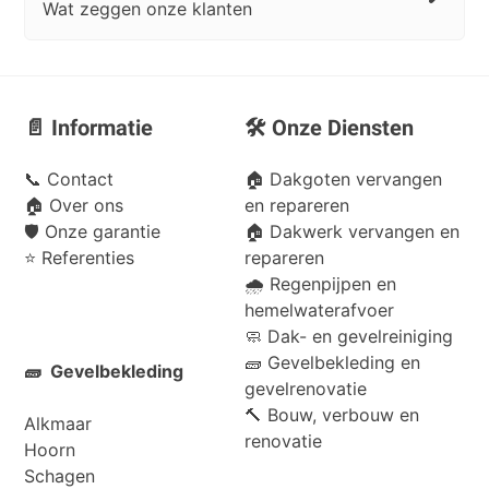
Wat zeggen onze klanten
📄 Informatie
🛠️ Onze Diensten
📞
Contact
🏠 Dakgoten vervangen
🏠
Over ons
en repareren
🛡️
Onze garantie
🏠 Dakwerk vervangen en
⭐
Referenties
repareren
🌧️ Regenpijpen en
hemelwaterafvoer
🧼 Dak- en gevelreiniging
🧱 Gevelbekleding en
🧱 Gevelbekleding
gevelrenovatie
🔨 Bouw, verbouw en
Alkmaar
renovatie
Hoorn
Schagen