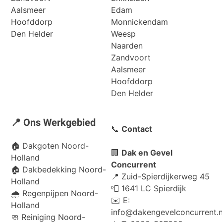
Aalsmeer
Edam
Hoofddorp
Monnickendam
Den Helder
Weesp
Naarden
Zandvoort
Aalsmeer
Hoofddorp
Den Helder
📍 Ons Werkgebied
📞
Contact
🏠
Dakgoten Noord-
🏢
Dak en Gevel
Holland
Concurrent
🏠
Dakbedekking Noord-
📍 Zuid-Spierdijkerweg 45
Holland
📮 1641 LC Spierdijk
🌧️
Regenpijpen Noord-
✉️ E:
Holland
info@dakengevelconcurrent.n
🧼
Reiniging Noord-