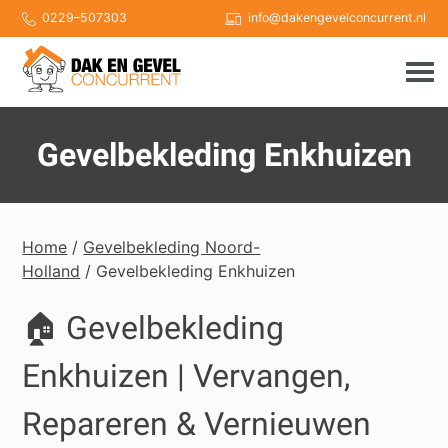
Skip
0229–507303
info@dakengevelconcurrent.nl
to
content
Gevelbekleding Enkhuizen
Home
/
Gevelbekleding Noord-
Holland
/ Gevelbekleding Enkhuizen
🏠 Gevelbekleding
Enkhuizen | Vervangen,
Repareren & Vernieuwen