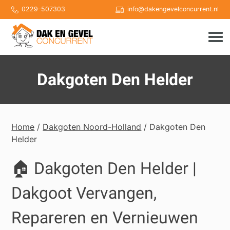
Skip
0229–507303
info@dakengevelconcurrent.nl
to
content
Dakgoten Den Helder
Home
/
Dakgoten Noord-Holland
/ Dakgoten Den
Helder
🏠 Dakgoten Den Helder |
Dakgoot Vervangen,
Repareren en Vernieuwen