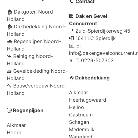
📞
Contact
🏠
Dakgoten Noord-
🏢
Dak en Gevel
Holland
Concurrent
🏠
Dakbedekking Noord-
📍 Zuid-Spierdijkerweg 45
Holland
📮 1641 LC Spierdijk
🌧️
Regenpijpen Noord-
✉️ E:
Holland
info@dakengevelconcurrent.n
🧼
Reiniging Noord-
📱 T: 0229-507303
Holland
🧱
Gevelbekleding Noord-
⛺
Dakbedekking
Holland
🔨
Bouw/verbouw Noord-
Alkmaar
Holland
Heerhugowaard
Heiloo
🚰
Regenpijpen
Castricum
Schagen
Alkmaar
Medemblik
Hoorn
Waterland