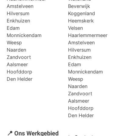
Amstelveen
Beverwijk
Hilversum
Koggenland
Enkhuizen
Heemskerk
Edam
Velsen
Monnickendam
Haarlemmermeer
Weesp
Amstelveen
Naarden
Hilversum
Zandvoort
Enkhuizen
Aalsmeer
Edam
Hoofddorp
Monnickendam
Den Helder
Weesp
Naarden
Zandvoort
Aalsmeer
Hoofddorp
Den Helder
📍 Ons Werkgebied