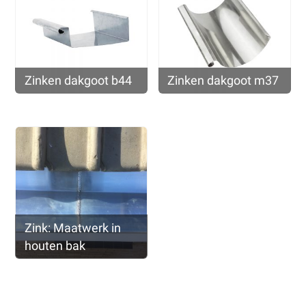
Zinken dakgoot b44
Zinken dakgoot m37
Zink: Maatwerk in
houten bak