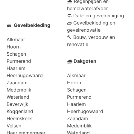
🌧️ Regenpijpen en
hemelwaterafvoer
🧼 Dak- en gevelreiniging
🧱 Gevelbekleding en
🧱 Gevelbekleding
gevelrenovatie
🔨 Bouw, verbouw en
Alkmaar
renovatie
Hoorn
Schagen
Purmerend
🌧️ Dakgoten
Haarlem
Heerhugowaard
Alkmaar
Zaandam
Hoorn
Medemblik
Schagen
Waterland
Purmerend
Beverwijk
Haarlem
Koggenland
Heerhugowaard
Heemskerk
Zaandam
Velsen
Medemblik
Haarlemmermeer
Waterland